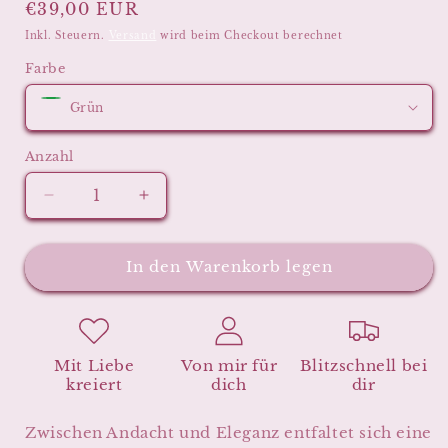
Normaler
€39,00 EUR
Preis
Inkl. Steuern.
Versand
wird beim Checkout berechnet
Farbe
Anzahl
Verringere
Erhöhe
die
die
Menge
Menge
für
für
In den Warenkorb legen
Kette
Kette
•
•
💚
💚
der
der
Mit Liebe
Von mir für
Blitzschnell bei
Andacht
Andacht
kreiert
dich
dir
•
•
💙
💙
Zwischen Andacht und Eleganz entfaltet sich eine
der
der