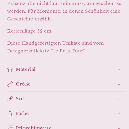
Gnade
Gnade
Präsenz, die nicht laut sein muss, um gesehen zu
•
•
werden. Für Momente, in denen Schönheit eine
🤍
🤍
Geschichte erzählt.
der
der
Dämmerung
Dämmerung
Kettenlänge 52 cm.
•
•
🖤
🖤
Diese Handgefertigten Unikate sind vom
der
der
Stille
Stille
Designerkollektiv "Le Petit Four"
Material
Größe
Stil
Farbe
Pflegehinweise